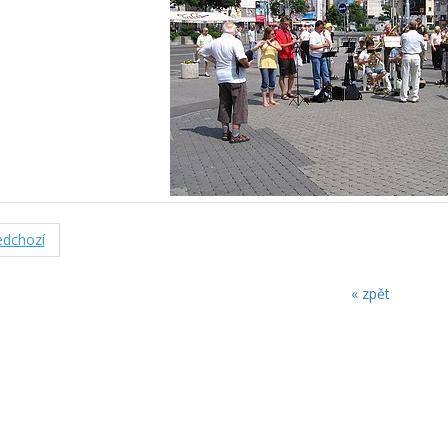
dchozí
« zpět