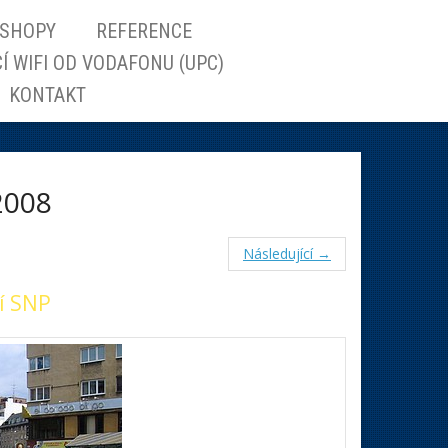
ESHOPY
REFERENCE
 WIFI OD VODAFONU (UPC)
KONTAKT
.2008
Následující →
í SNP