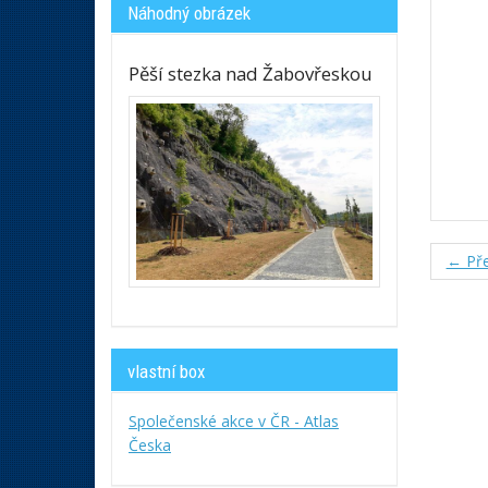
Náhodný obrázek
Pěší stezka nad Žabovřeskou
← Pře
vlastní box
Společenské akce v ČR - Atlas
Česka