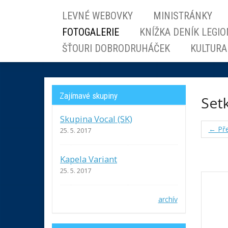
LEVNÉ WEBOVKY
MINISTRÁNKY
FOTOGALERIE
KNÍŽKA DENÍK LEGI
ŠŤOURI DOBRODRUHÁČEK
KULTURA
Zajímavé skupiny
Setk
Skupina Vocal (SK)
← Pře
25. 5. 2017
Kapela Variant
25. 5. 2017
archív