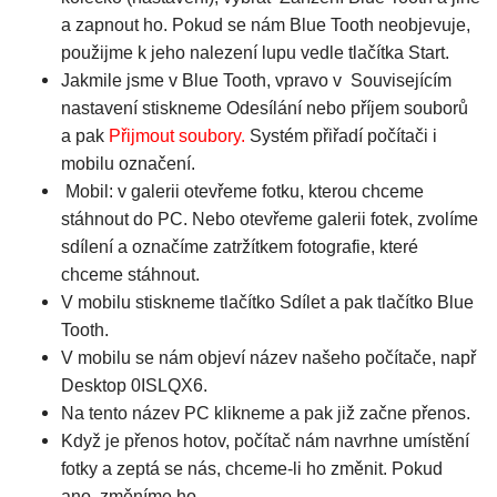
a zapnout ho. Pokud se nám Blue Tooth neobjevuje,
použijme k jeho nalezení lupu vedle tlačítka Start.
Jakmile jsme v Blue Tooth, vpravo v Souvisejícím
nastavení stiskneme Odesílání nebo příjem souborů
a pak
Přijmout soubory.
Systém přiřadí počítači i
mobilu označení.
Mobil: v galerii otevřeme fotku, kterou chceme
stáhnout do PC. Nebo otevřeme galerii fotek, zvolíme
sdílení a označíme zatržítkem fotografie, které
chceme stáhnout.
V mobilu stiskneme tlačítko Sdílet a pak tlačítko Blue
Tooth.
V mobilu se nám objeví název našeho počítače, např
Desktop 0ISLQX6.
Na tento název PC klikneme a pak již začne přenos.
Když je přenos hotov, počítač nám navrhne umístění
fotky a zeptá se nás, chceme-li ho změnit. Pokud
ano, změníme ho.