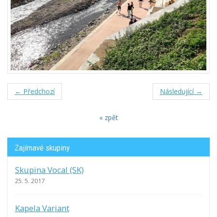
← Předchozí
Následující →
« zpět
Zajímavé skupiny
Skupina Vocal (SK)
25. 5. 2017
Kapela Variant