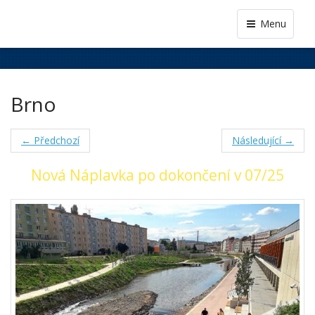
Menu
Brno
← Předchozí
Následující →
Nová Náplavka po dokončení v 07/25