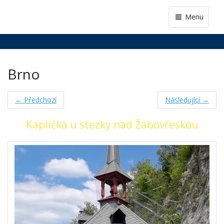
Menu
Brno
← Předchozí
Následující →
Kaplička u stezky nad Žabovřeskou