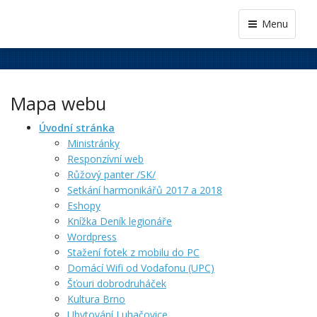
Menu
Mapa webu
Úvodní stránka
Ministránky
Responzívní web
Růžový panter /SK/
Setkání harmonikářů 2017 a 2018
Eshopy
Knížka Deník legionáře
Wordpress
Stažení fotek z mobilu do PC
Domácí Wifi od Vodafonu (UPC)
Šťouri dobrodruháček
Kultura Brno
Ubytování Luhačovice