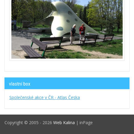
vlastní box
Společenské akce v ČR - Atlas Česka
Copyright © 2005 - 2026
Web Kalina
| inPage